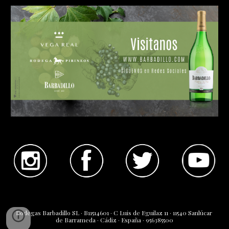
Bodegas Barbadillo SL · B11514601 · C Luis de Eguilaz 11 · 11540 Sanlúcar 
de Barrameda · Cádiz · España · 956385500